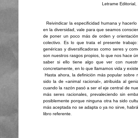
Letrame Editorial
  Reivindicar la especificidad humana y hacerlo sobre lo propio, auténtico o esencial, no en la diferencia sino 
en la diversidad, vale para que seamos conscient
de poner un poco más de orden y orientación a
colectivo. Es 
lo que trata el presente trabajo
genéricas y diversificadoras como seres y com
son nuestros rasgos propios, lo que nos hace únic
saber si ello tiene algo que ver con nuest
concretamente, en lo que llamamos vida y existe
 Hasta ahora, la definición más popular sobre nuestra especie, en relación y comparación a otros seres, ha 
sido la de «animal racional», atribuida al gen
cuando la razón pasó a ser el eje central de nu
más seres racionales, prevaleciendo sin embarg
posiblemente porque ninguna otra ha sido cultu
más aceptada no se adapta o ya no sirve, habrá q
libro referente.