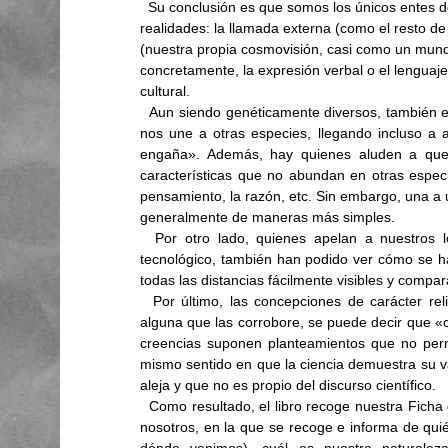
  Su conclusión es que somos los únicos entes del universo conocido que tenemos y vivimos diversas 
realidades: la llamada externa (como el resto de
(nuestra propia cosmovisión, casi como un mundo
concretamente, la expresión verbal o el lenguaj
cultural.
  Aun siendo genéticamente diversos, también es cierto que, desde el punto de vista orgánico, es más lo que 
nos une a otras especies, llegando incluso a a
engaña». Además, hay quienes aluden a que 
características que no abundan en otras especi
pensamiento, la razón, etc. Sin embargo, una a u
generalmente de maneras más simples. 
  Por otro lado, quienes apelan a nuestros logros culturales, sobre todo representados por los de tipo 
tecnológico, también han podido ver cómo se ha
todas las distancias fácilmente visibles y compar
  Por último, las concepciones de carácter religioso, al tratarse de creencias y sin demostración científica 
alguna que las corrobore, se puede decir que «ca
creencias suponen planteamientos que no permi
mismo sentido en que la ciencia demuestra su valí
aleja y que no es propio del discurso científico. 
  Como resultado, el libro recoge nuestra Ficha o Carnet de Identidad como especie, aplicable a cada uno de 
nosotros, en la que se recoge e informa de qu
dónde venimos), cuál es nuestra naturaleza