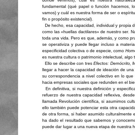
fundamental (qué papel o función hacemos, lo 
vamos) y cuál es nuestra forma de ser o espíritu
fin o propósito existencial).
  De hecho, esa capacidad, individual y propia de cada uno, es la que nos hace únicos, conformando algo así 
como las «huellas dactilares» de nuestro ser. Na
toda una vida. Pero es que, además, y como pru
se operativiza y puede llegar incluso a mate
especificidad colectiva o de especie, como 
Homo
es nuestra cultura o patrimonio intelectual, algo
  Ello se describe con tres 
Efectos: Demócrito, 
llegar a hacer la capacidad de ideación de una
su correspondencia a nivel colectivo en lo que 
hacia empresas sociales que redunden en el bie
  En definitiva, si nuestra definición y especificación como «animales racionales» supuso todo un impulso y 
refuerzo de nuestra capacidad reflexiva, desde 
llamada Revolución científica, si asumimos cult
ello también puede potenciar esta otra capacidad
de otra forma, si haber asumido culturalmente el
ha dado el resultado que sabemos y conocemos
puede dar lugar a una nueva etapa de nuestra hi