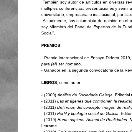
 También soy autor de artículos en diversas revistas especializadas y medios de comunicación. He impartido 
múltiples conferencias, presentaciones y seminar
universitario, empresarial o institucional; parti
 Actualmente, soy columnista de opinión en el portal Economía Digital Galicia y, desde julio de 2020, también 
soy Miembro del Panel de Expertos de la Funda
Social”.
PREMIOS
- Premio Internacional de Ensayo Diderot 2019, 
para (el) ser humano
. 
- Ganador en la segunda convocatoria de la Revi
LIBROS
, como autor:
- (2009) 
Análise da Sociedade Galega
. Editorial
- (2011) 
Las imágenes que componen la realidad
- (2011) 
Definición del concepto imagen de reali
- (2011) 
Perfil y tipología social de Galicia
. Edito
- (2019) 
Homo sapiens. Animal de Realidades. Nu
Letrame.
- (2019) 
Guía existencial para (el) ser humano
. 