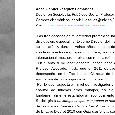
Xosé Gabriel Vázquez Fernández
Doctor en Sociología, Psicólogo Social, Profesor 
Correos electrónicos: gabriel.vazquez@udc.es 
Web: 
https://www.xosegabrielvazquez.com
 Las tres décadas de mi actividad profesional han estado centradas en la investigación social, la docencia y la 
divulgación, especialmente como Director del Ins
su creación y durante veinte años, he dirigid
sondeos electorales, opinión pública, estudi
internacional, muchos de ellos con repercusión 
 En cuanto a mi labor docente, desde hace casi treinta años (1991), primero la he compaginado como 
Profesor Asociado, hasta que en 2011 obtuve
desempeño, en la Facultad de Ciencias de la 
asignatura de Sociología de la Educación.
 Por lo que respecta a mi rol de investigador y divulgador, soy autor de casi una decena de libros, así como 
coautor de muchos otros trabajos, en alg
fundamentalmente esta labor al reconocimiento 
Sociología (
Las imágenes que componen la reali
de realidades. Nuestra identidad evolutiva como
de Ensayo Diderot 2019 con 
Guía existencial pa