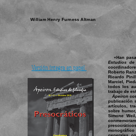
William Henry Furness Altman
«Han pasado
Estudios de 
Versión íntegra en papel
coordinadore
Roberto Ranz,
Ricardo Pinil
Marciel, Pie
todos los a
trabajo de es
Ápeiron
co
publicación s
artículos, t
sobre humor,
Simone Weil
conmemoramo
presocrático
monográfico
generales, co