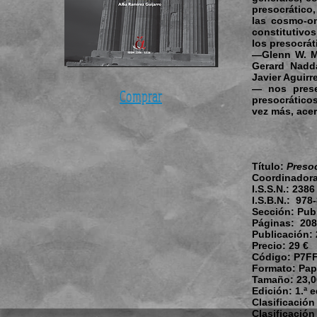
presocrático,
las cosmo-on
constitutivos
los presocrát
—Glenn W. Mo
Gerard Nadda
Javier Aguirr
— nos prese
Comprar
presocrático
vez más, acer
Título:
Preso
Coordinadora
I.S.S.N.:
2386 
I.S.B.N.:
978-
Sección:
Publ
Páginas:
208
Publicación:
Precio:
29 €
Código:
P7F
Formato:
Pape
Tamaño:
23,0
Edición:
1.ª 
Clasificació
Clasificación