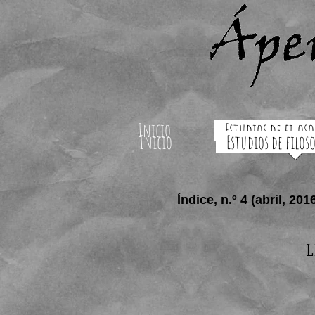
Inicio
Estudios de filoso
Inicio
Estudios de filos
Índice, n.º 4 (abril, 201
L