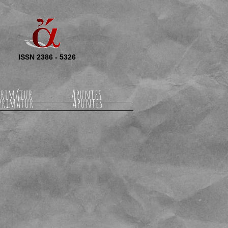
ISSN 2386 - 5326
rimátur
Apuntes
primátur
Apuntes