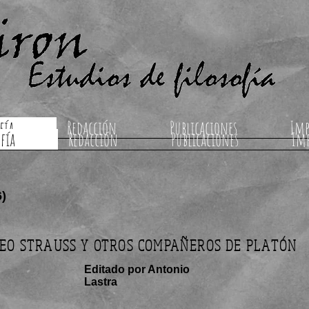
fía
Redacción
Publicaciones
Imp
ofía
Redacción
Publicaciones
Im
6)
EO STRAUSS Y OTROS COMPAÑEROS DE PLATÓN
Editado por Antonio
Lastra