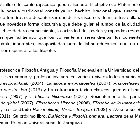
el influjo del canto rapsódico queda alienado. El objetivo de Platón es e
a poesía tradicional constituye un hechizo irracional que suscita l
go Ion  trata de desautorizar uno de los discursos dominantes y allanar
 que novedosa forma discursiva que debe guiar el rumbo de la ciudad.
n el verdadero conocimiento, la actividad de  poetas y rapsodas respon
es que, al tiempo que los convierte en seres divinos, los conviert
uanto ignorantes, incapacitados para la labor educativa, que en u
corresponder a los filósofos. 
rofesor de Filosofía Antigua y Filosofía Medieval en la Universidad del
n secundaria y profesor invitado en varias universidades america
presokratikoak
 (2004), 
La aporía en Aristóteles
 (2007), 
Aristotelesen
la poesía. Ion
 (2013) y ha cotraducido textos clásicos griegos al eus
sica 
(1997) y la 
Etica a Nicómaco
ndo global
 (2007), 
Filosofiaren Historia
 (2008), 
Filosofía de la Innovaci
 y ha coeditado 
Racionalidad, Visión, Imagen
 (2009) y 
Diseñando el 
2011). Su próximo libro, 
Dialéctica y filosofía primera. Lectura de la 
Me
ve en Prensas Universitarias de Zaragoza. 