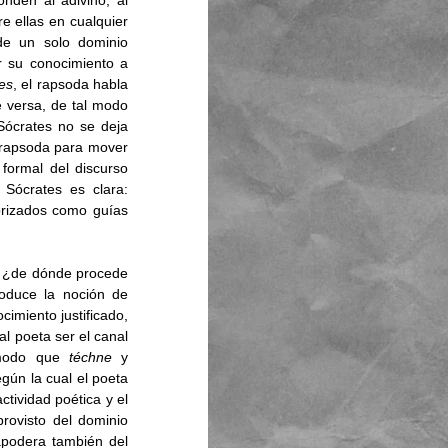
den al adivino, al 
e ellas en cualquier 
de un solo dominio 
r su conocimiento a 
es
, el rapsoda habla 
versa, de tal modo  
ócrates no se deja 
 rapsoda para mover 
formal del discurso 
Sócrates es clara: 
rizados como guías 
, ¿de dónde procede 
oduce la noción de 
imiento justificado, 
l poeta ser el canal 
 modo que 
téchne 
y 
gún la cual el poeta 
inspirado aparece desvinculado del conocimiento. En efecto, el nexo introducido entre la actividad poética y el 
rovisto del dominio 
podera también del 