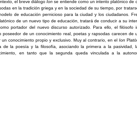
ntexto, el breve diálogo 
Ion 
se entiende como un intento platónico de d
sodas en la tradición griega y en la sociedad de su tiempo, por tratar
odelo de educación pernicioso para la ciudad y los ciudadanos. Fren
atónico de un nuevo tipo de educación, tratará de conducir a su interl
omo portador del nuevo discurso autorizado. Para ello, el filósofo i
o poseedor de un conocimiento real, poetas y rapsodas carecen de un
r un conocimiento propio y exclusivo. Muy al contrario, en el 
Ion 
Plató
a de la poesía y la filosofía, asociando la primera a la pasividad, la
imiento, en tanto que la segunda queda vinculada a la autonom