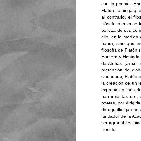
con la poesía -Home
Platón no niega que
al contrario, el fi
filósofo ateniense 
belleza de sus comp
ello, en la medida
honra, sino que m
filosofía de Platón
Homero y Hesíodo- 
de Atenas, ya se t
pretensión de elab
ciudadano, Platón n
la creación de un l
expresa en más de 
herramientas de pe
poetas, por dirigirl
de aquello que es ú
fundador de la Acad
ser agradables, sino
filosofía. 