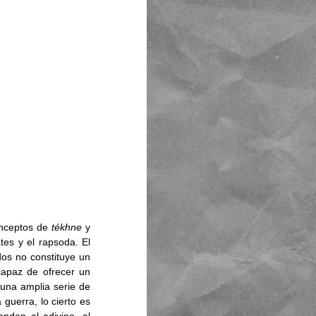
onceptos de 
tékhne 
y 
tes y el rapsoda. El 
os no constituye un 
apaz de ofrecer un 
una amplia serie de 
guerra, lo cierto es 