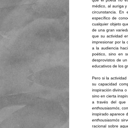
que el poeta no e
médico, al auriga y
circunstancia. En
específico de cono
cualquier objeto qu
de una gran varieda
que su actividad e
impresionar por la 
a la audiencia hac
poético, sino en s
desprovistos de un
educativos de los gr
Pero si la activida
su capacidad compo
inspiración divina o 
sino en cierta inspi
a través del que 
enthousiasmós
, co
enthousiasmós 
sir
racional sobre aqu