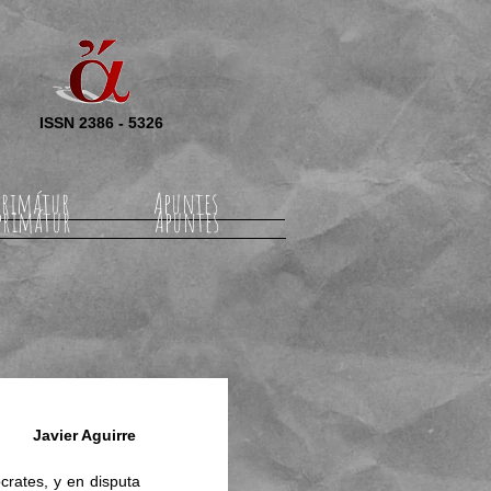
ISSN 2386 - 5326
rimátur
Apuntes
primátur
Apuntes
Javier Aguirre
crates, y en disputa 