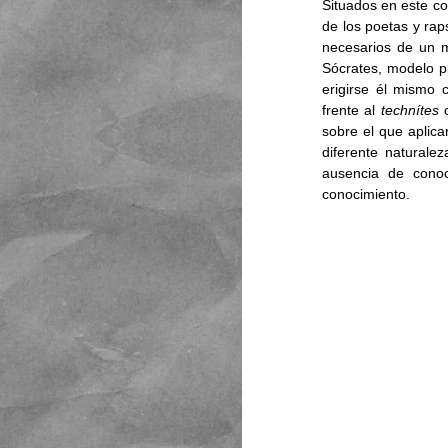
Situados en este co
de los poetas y rap
necesarios de un m
Sócrates, modelo pl
erigirse él mismo c
frente al 
technítes 
sobre el que aplica
diferente naturalez
ausencia de conoc
conocimiento. 