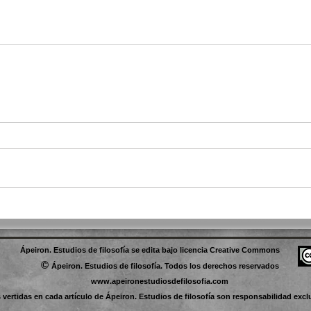
Ápeiron. Estudios de filosofía se edita bajo licencia Creative Commons
©
Ápeiron. Estudios de filosofía. Todos los derechos reservados
www.apeironestudiosdefilosofia.com
vertidas en cada artículo de Ápeiron. Estudios de filosofía son responsabilidad excl