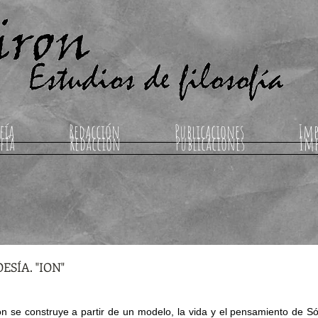
fía
Redacción
Publicaciones
Imp
fía
Redacción
Publicaciones
Im
ESÍA. "ION"
tón se construye a partir de un modelo, la vida y el pensamiento de Só