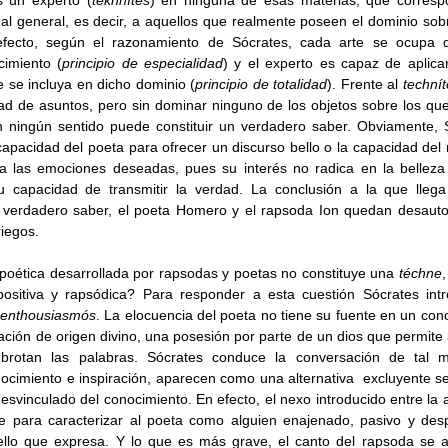
s un experto (
tekhnítes
) en ninguna de esas materias, que correspon
 al general, es decir, a aquellos que realmente poseen el dominio sobr
 efecto, según el razonamiento de Sócrates, cada arte se ocupa 
cimiento (
principio de especialidad
) y el experto es capaz de aplica
e se incluya en dicho dominio (
principio de totalidad
). Frente al 
technít
d de asuntos, pero sin dominar ninguno de los objetos sobre los que 
n ningún sentido puede constituir un verdadero saber. Obviamente, S
capacidad del poeta para ofrecer un discurso bello o la capacidad del
ia las emociones deseadas, pues su interés no radica en la belleza 
u capacidad de transmitir la verdad. La conclusión a la que llega 
 verdadero saber, el poeta Homero y el rapsoda Ion quedan desauto
iegos. 
d poética desarrollada por rapsodas y poetas no constituye una 
téchne
sitiva y rapsódica? Para responder a esta cuestión Sócrates intr
enthousiasmós
. La elocuencia del poeta no tiene su fuente en un conoc
ración de origen divino, una posesión por parte de un dios que permite a
brotan las palabras. Sócrates conduce la conversación de tal
nocimiento e inspiración, aparecen como una alternativa  excluyente se
ve para caracterizar al poeta como alguien enajenado, pasivo y desp
ello que expresa. Y lo que es más grave, el canto del rapsoda se a