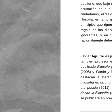
auditorio, que bajo 
acusación de que l
ciudadanos, el diálo
filosofía, en tanto
principios que rige
regalo de los dios
ignorantes, y en c
racionalmente debe 
Javier Aguirre
 es p
también profesor e
publicado 
Filosofo 
(2008) y 
Platón y 
destacan la 
Metafí
Filosofía en un mu
eta poesia
 (2011),
desde la Filosofía
 (
se publicará en bre