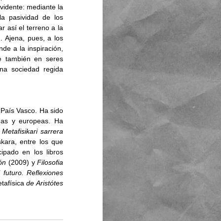
vidente: mediante la 
a pasividad de los 
 así el terreno a la 
 Ajena, pues, a los 
de a la inspiración, 
e también en seres 
na sociedad regida 
 País Vasco. Ha sido 
nas y europeas. Ha 
 Metafisikari sarrera
kara, entre los que 
 (2001). Recientemente ha participado en los libros 
ón
 (2009) y 
Filosofia 
futuro. Reflexiones 
tafísica 
de Aristótes