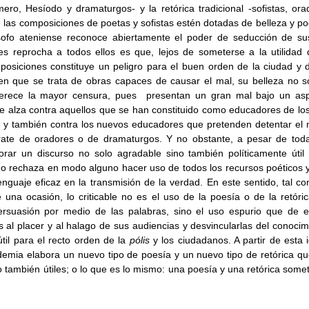
ro, Hesíodo y dramaturgos- y la retórica tradicional -sofistas, orad
 las composiciones de poetas y sofistas estén dotadas de belleza y po
lósofo ateniense reconoce abiertamente el poder de seducción de sus
les reprocha a todos ellos es que, lejos de someterse a la utilidad 
osiciones constituye un peligro para el buen orden de la ciudad y d
 en que se trata de obras capaces de causar el mal, su belleza no s
erece la mayor censura, pues  presentan un gran mal bajo un asp
 se alza contra aquellos que se han constituido como educadores de los
y también contra los nuevos educadores que pretenden detentar el m
rate de oradores o de dramaturgos. Y no obstante, a pesar de toda e
orar un discurso no solo agradable sino también políticamente útil 
o rechaza en modo alguno hacer uso de todos los recursos poéticos y r
enguaje eficaz en la transmisión de la verdad. En este sentido, tal com
una ocasión, lo criticable no es el uso de la poesía o de la retóri
rsuasión por medio de las palabras, sino el uso espurio que de ell
as al placer y al halago de sus audiencias y desvincularlas del conocim
til para el recto orden de la 
pólis 
y los ciudadanos. A partir de esta 
emia elabora un nuevo tipo de poesía y un nuevo tipo de retórica qu
 también útiles; o lo que es lo mismo: una poesía y una retórica someti