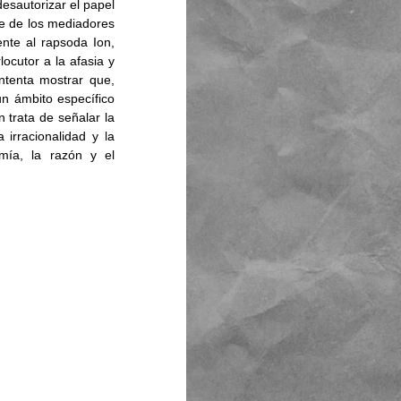
esautorizar el papel 
se de los mediadores 
te al rapsoda Ion, 
ocutor a la afasia y 
ntenta mostrar que, 
 ámbito específico 
n trata de señalar la 
 irracionalidad y la 
ía, la razón y el 