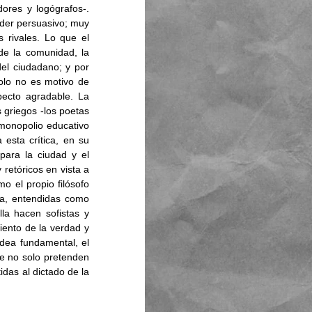
ores y logógrafos-. 
der persuasivo; muy 
 rivales. Lo que el 
de la comunidad, la 
el ciudadano; y por 
olo no es motivo de 
ecto agradable. La 
 griegos -los poetas 
onopolio educativo 
sta crítica, en su 
para la ciudad y el 
etóricos en vista a 
o el propio filósofo 
ca, entendidas como 
a hacen sofistas y 
iento de la verdad y 
idea fundamental, el 
e no solo pretenden 
das al dictado de la 