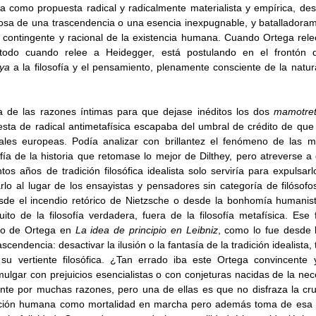
a como propuesta radical y radicalmente materialista y empírica, de
siosa de una trascendencia o una esencia inexpugnable, y batalladoram
contingente y racional de la existencia humana. Cuando Ortega relee
todo cuando relee a Heidegger, está postulando en el frontón 
ya 
a la filosofía y el pensamiento, plenamente consciente de la natur
 de las razones íntimas para que dejase inéditos los dos 
mamotre
sta de radical antimetafísica escapaba del umbral de crédito de que
urales europeas. Podía analizar con brillantez el fenómeno de las m
fía de la historia que retomase lo mejor de Dilthey, pero atreverse a
tos años de tradición filosófica idealista solo serviría para expulsarl
arlo al lugar de los ensayistas y pensadores sin categoría de filósofo
e el incendio retórico de Nietzsche o desde la bonhomía humanist
uito de la filosofía verdadera, fuera de la filosofía metafísica. Ese 
o de Ortega en
 La idea de principio en Leibniz
, como lo fue desde 
cendencia: desactivar la ilusión o la fantasía de la tradición idealista, 
su vertiente filosófica. ¿Tan errado iba este Ortega convincente 
ulgar con prejuicios esencialistas o con conjeturas nacidas de la nec
iente por muchas razones, pero una de ellas es que no disfraza la crud
ición humana como mortalidad en marcha pero además toma de esa c