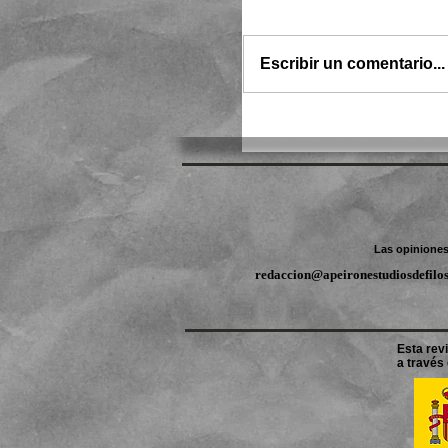
Escribir un comentario...
Las opiniones 
redaccion@apeironestudiosdefilo
Esta revi
a través 