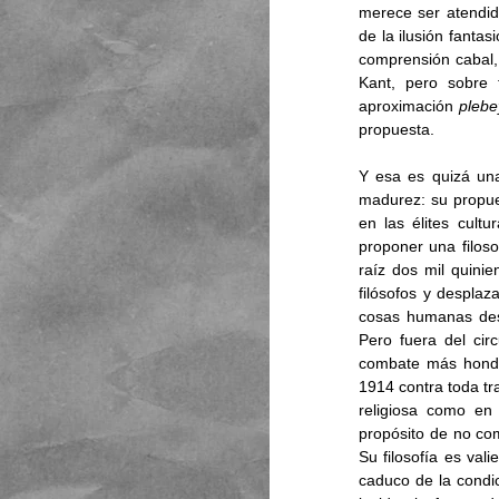
merece ser atendid
de la ilusión fanta
comprensión cabal, 
Kant, pero sobre 
aproximación 
plebe
propuesta. 
Y esa es quizá una
madurez: su propue
en las élites cult
proponer una filoso
raíz dos mil quinien
filósofos y desplaz
cosas humanas desd
Pero fuera del circ
combate más hond
1914 contra toda tras
religiosa como en 
propósito de no com
Su filosofía es val
caduco de la cond