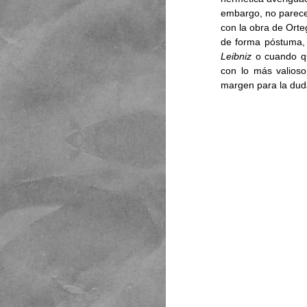
embargo, no parece 
con la obra de Orte
de forma póstuma, 
Leibniz
 o cuando qu
con lo más valios
margen para la dud