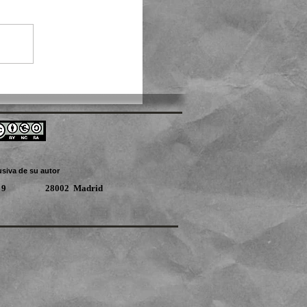
usiva de su autor
, planta 9 28002 Madrid