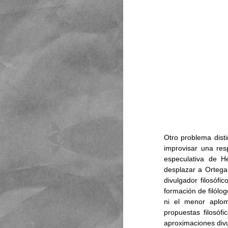
Otro problema disti
improvisar una resp
especulativa de He
desplazar a Ortega 
divulgador filosófi
formación de filólog
ni el menor aplom
propuestas filosóf
aproximaciones divu