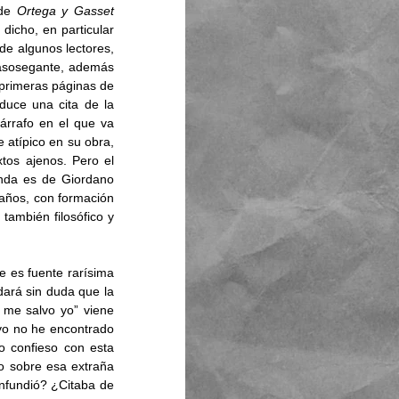
de 
Ortega y Gasset
icho, en particular 
e algunos lectores, 
sasosegante, además 
 primeras páginas de 
duce una cita de la 
árrafo en el que va 
atípico en su obra, 
os ajenos. Pero el 
nda es de Giordano 
años, con formación 
también filosófico y 
e es fuente rarísima 
ará sin duda que la 
 me salvo yo” viene 
yo no he encontrado 
o confieso con esta 
o sobre esa extraña 
nfundió? ¿Citaba de 