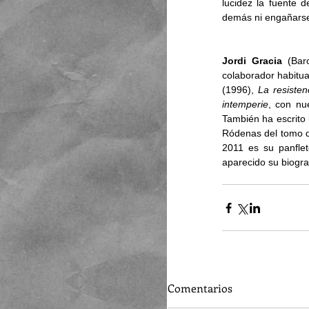
lucidez la fuente d
demás ni engañarse
Jordi Gracia
 (Bar
colaborador habitua
(1996), 
La resisten
intemperie
, con nue
También ha escrito
Ródenas del tomo de
2011 es su panfleto
aparecido su biogra
Comentarios