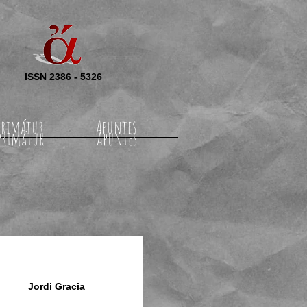
ISSN 2386 - 5326
rimátur
Apuntes
primátur
Apuntes
Jordi Gracia