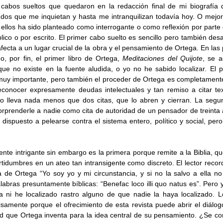
s cabos sueltos que quedaron en la redacción final de mi biografía 
dos que me inquietan y hasta me intranquilizan todavía hoy. O mejor d
ellos ha sido planteado como interrogante o como reflexión por parte d
lico o por escrito. El primer cabo suelto es sencillo pero también de
afecta a un lugar crucial de la obra y el pensamiento de Ortega. En las
, por fin, el primer libro de Ortega, 
Meditaciones del Quijote
, se a
e no existe en la fuente aludida, o yo no he sabido localizar. El p
 muy importante, pero también el proceder de Ortega es completamente 
conocer expresamente deudas intelectuales y tan remiso a citar text
do lleva nada menos que dos citas, que lo abren y cierran. La segu
rprenderle a nadie como cita de autoridad de un pensador de treinta 
y dispuesto a pelearse contra el sistema entero, político y social, pero 
nte intrigante sin embargo es la primera porque remite a la Biblia, qu
tidumbres en un ateo tan intransigente como discreto. El lector record
 de Ortega “Yo soy yo y mi circunstancia, y si no la salvo a ella no
abras presuntamente bíblicas: “Benefac loco illi quo natus es”. Pero 
ia ni he localizado rastro alguno de que nadie la haya localizado. L
isamente porque el ofrecimiento de esta revista puede abrir el diálog
ad que Ortega inventa para la idea central de su pensamiento. ¿Se co