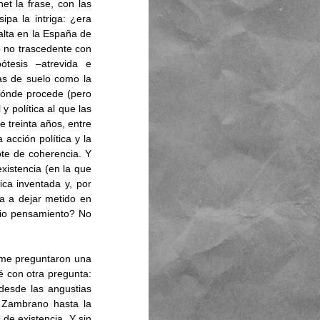
t la frase, con las 
pa la intriga: ¿era 
lta en la España de 
 no trascedente con 
tesis –atrevida e 
s de suelo como la 
dónde procede (pero 
tampoco nadie cuestionará). Esa cita ratifica además el proyecto de transformación social y política al que las 
 treinta años, entre 
acción política y la 
ote de coherencia. Y 
xistencia (en la que 
ca inventada y, por 
cierto, contradictoria con el mensaje esencial de la misma Biblia. ¿Se ha atrevido Ortega a dejar metido en 
io pensamiento? No 
 me preguntaron una 
 con otra pregunta: 
esde las angustias 
 Zambrano hasta la 
de existencia. Y sin 