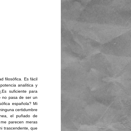
ilosófica. Es fácil 
otencia analítica y 
Es suficiente para 
e no pasa de ser un 
sófica española? Mi 
 ninguna certidumbre 
nea, el puñado de 
o me parecen meras 
i trascendente, que 