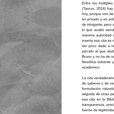
Entre los múltiple
(Taurus, 2014) hay 
hoy, porque uno de 
en privado y en púb
de intrigante, pero 
lo que acabó siendo
máxima autoridad qu
inserta esa cita es
tan poco dado a re
párrafo al que alu
Bruno y no ha de so
filosófica solvente 
académico. 
La cita verdaderame
de saberes o de cer
formulación rotunda
seguida de unas pal
esa cita en la Bibl
transparencia, prec
fuente de legitimid