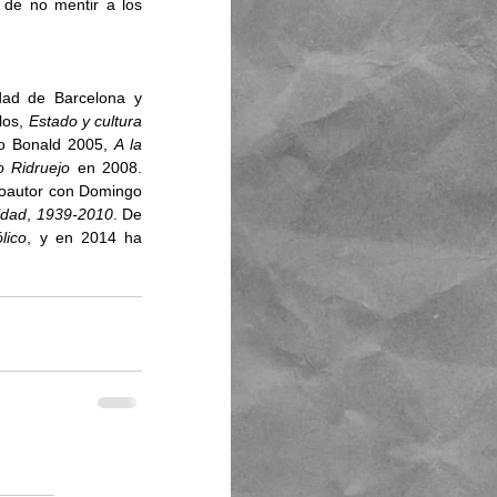
 de no mentir a los 
dad de Barcelona y 
los, 
Estado y cultura
o Bonald 2005, 
A la 
o Ridruejo
 en 2008. 
coautor con Domingo 
idad
, 
1939-2010
. De 
lico
, y en 2014 ha 