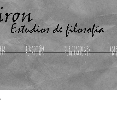
fía
Redacción
Publicaciones
Imp
fía
Redacción
Publicaciones
Im
s