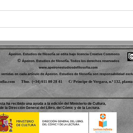
Ápeiron. Estudios de filosofía se edita bajo licencia Creative Commons
©
Ápeiron. Estudios de filosofía. Todos los derechos reservados
www.apeironestudiosdefilosofia.com
vertidas en cada artículo de Ápeiron. Estudios de filosofía son responsabilidad excl
sofia.com
Tfno.
(+34) 611 00 28 41 C/ Príncipe de Vergara, n.º 132
sta ha recibido una ayuda a la edición del Ministerio de Cultura,
de la Dirección General del Libro, del Cómic y de la Lectura.