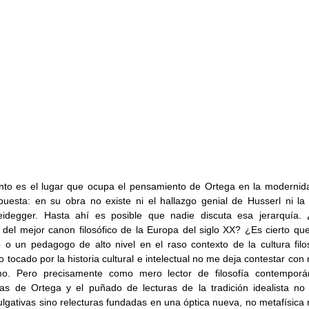
nto es el lugar que ocupa el pensamiento de Ortega en la modernidad f
uesta: en su obra no existe ni el hallazgo genial de Husserl ni la p
idegger. Hasta ahí es posible que nadie discuta esa jerarquía. ¿
del mejor canon filosófico de la Europa del siglo XX? ¿Es cierto qu
co o un pedagogo de alto nivel en el raso contexto de la cultura filo
o tocado por la historia cultural e intelectual no me deja contestar con
o. Pero precisamente como mero lector de filosofía contemporá
icas de Ortega y el puñado de lecturas de la tradición idealista n
lgativas sino relecturas fundadas en una óptica nueva, no metafísica n