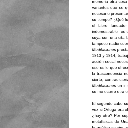
memoria otra cosa y
variantes que se q
necesario presentar
su tiempo? ¿Qué fun
el Libro fundador
indemostrable- es 
suya con una cita b
Meditaciones 
presta
1913 y 1914, trabaja
acción social neces
eso es lo que ofrec
la trascendencia no
Meditaciones
 un in
se me ocurre otra ex
El segundo cabo sue
vez si Ortega era e
¿hay otro? Por sup
metafísicas de Un
hermética averiguac