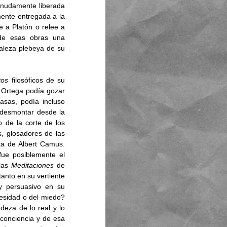
snudamente liberada 
ente entregada a la 
 a Platón o relee a 
de esas obras una 
aleza plebeya de su 
tos
 filosóficos de su 
 Ortega podía gozar 
asas, podía incluso 
 desmontar desde la 
o de la corte de los 
s, glosadores de las 
a de Albert Camus. 
fue posiblemente el 
las 
Meditaciones 
de 
tanto en su vertiente 
y persuasivo en su 
esidad o del miedo? 
eza de lo real y lo 
onciencia y de esa 