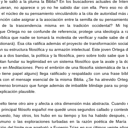
 le saltó a la pluma la Biblia? En los buscadores actuales de Interne
uieran, no aparece o yo no he sabido dar con ella. Pero eso no disi
 el núcleo de su pensamiento vinculándolo a la cita de autoridad más a
ción cabe asignar a la asociación entre la semilla de su pensamiento
 de la trascendencia misma en la tradición occidental? Mi hipó
que Ortega no se confunde de referencia; protege una ideología a ra
íblica que nadie se tomará la molestia de verificar y nadie sabe de 
n su estructura filosófica y su armazón intelectual. Este joven Ortega de
 a dos bandas, la política y la filosófica, pero sobre todo sabe que la 
itan fundar su legitimidad en un sistema filosófico que la avale y la d
e en 
Meditaciones
. Pero el embrión de una filosofía sistemática de la e
 tiene papel alguno) llega ratificado y respaldado con una frase bíbli
menso bromazo que funge además de imbatible blindaje para su prop
plicación plausible. 
lto tiene otro aire y afecta a otra dimensión más abstracta. Cuando
l principal filósofo español me quedé unos segundos callado y contesté
uesto, hay otros, los hubo en su tiempo y los ha habido después, d
amuno o las exploraciones turbadas en la razón poética de María
ión del límite que arrebató a Eugenio Trías en sus últimos veinte años 