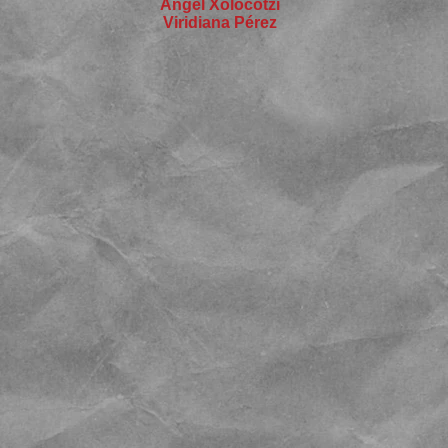
Ángel Xolocotzi
Viridiana Pérez