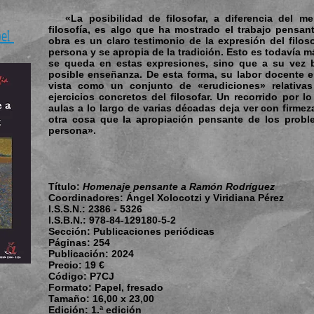
«La posibilidad de filosofar, a diferencia del me
filosofía, es algo que ha mostrado el trabajo pensa
pel
obra es un claro testimonio de la expresión del filos
persona y se apropia de la tradición. Esto es todavía m
se queda en estas expresiones, sino que a su vez 
posible enseñanza. De esta forma, su labor docente e
vista como un conjunto de «erudiciones» relativas
ejercicios concretos del filosofar. Un recorrido por l
aulas a lo largo de varias décadas deja ver con firme
otra cosa que la apropiación pensante de los probl
persona».
Título:
Homenaje pensante a Ramón Rodríguez
Coordinadores:
Ángel Xolocotzi y Viridiana Pérez
I.S.S.N.:
2386 - 5326
I.S.B.N.: 978-84-129180-5-2
Sección:
Publicaciones periódicas
Páginas:
254
Publicación:
2024
Precio:
19 €
Código:
P7CJ
Formato:
Papel, fresado
Tamaño:
16,00 x 23,00
Edición:
1.ª edición