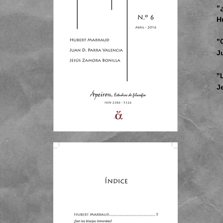
"
H
"
J
"
J