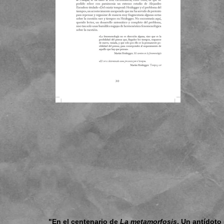
"En el centenario de
La metamorfosis
. Un antídoto