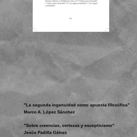
"La segunda ingenuidad como apuesta filosófica"
Marco A. López Sánchez
"Sobre creencias, certezas y escepticismo"
Jesús Padilla Gálvez