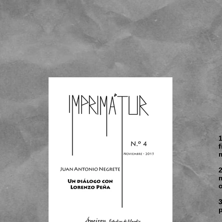
m
3
p