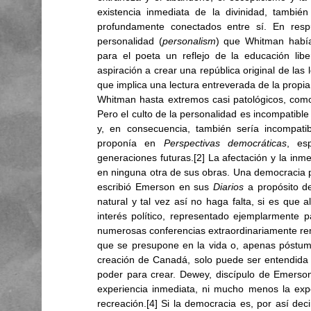
existencia inmediata de la divinidad, también
profundamente conectados entre sí. En respu
personalidad (
personalism
) que Whitman había
para el poeta un reflejo de la educación liber
aspiración a crear una república original de las l
que implica una lectura entreverada de la propi
Whitman hasta extremos casi patológicos, como 
Pero el culto de la personalidad es incompatible p
y, en consecuencia, también sería incompati
proponía en 
Perspectivas democráticas
, es
generaciones futuras.[2] La afectación y la inme
en ninguna otra de sus obras. Una democracia pr
escribió Emerson en sus 
Diarios 
a propósito de
natural y tal vez así no haga falta, si es que 
interés político, representado ejemplarmente p
numerosas conferencias extraordinariamente remun
que se presupone en la vida o, apenas póstumam
creación de Canadá, solo puede ser entendida le
poder para crear. Dewey, discípulo de Emerso
experiencia inmediata, ni mucho menos la exper
recreación.[4] Si la democracia es, por así decir