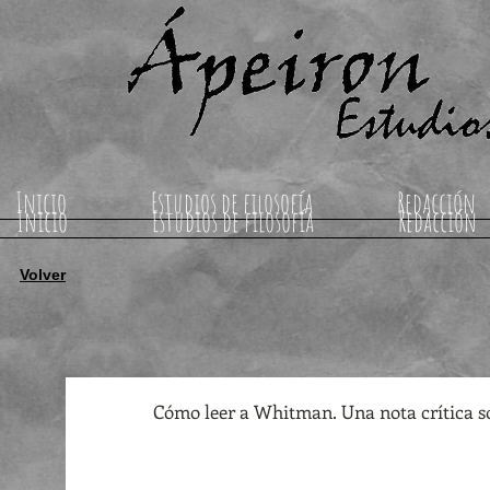
Inicio
Estudios de filosofía
Redacción
Inicio
Estudios de filosofía
Redacción
Volver
Cómo leer a Whitman. Una nota crítica so