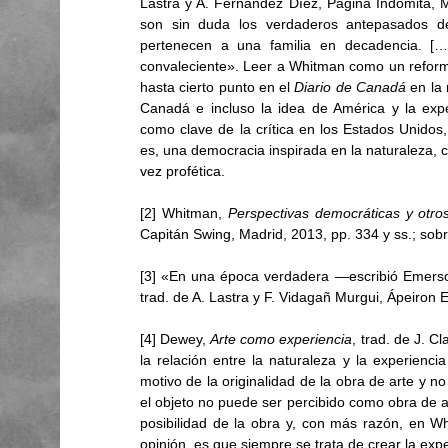
Lastra y A. Fernández Díez, Página Indómita, 
son sin duda los verdaderos antepasados de
pertenecen a una familia en decadencia. […
convaleciente». Leer a Whitman como un reform
hasta cierto punto en el 
Diario de Canadá
 en la
Canadá e incluso la idea de América y la exper
como clave de la crítica en los Estados Unidos,
es, una democracia inspirada en la naturaleza,
vez profética. 
[2] Whitman, 
Perspectivas democráticas y otros
Capitán Swing, Madrid, 2013, pp. 334 y ss.; sobr
[3] «En una época verdadera —escribió Emerson
trad. de A. Lastra y F. Vidagañ Murgui, Ápeiron E
[4] Dewey, 
Arte como experiencia
, trad. de J. C
la relación entre la naturaleza y la experienci
motivo de la originalidad de la obra de arte y no
el objeto no puede ser percibido como obra de ar
posibilidad de la obra y, con más razón, en Wh
opinión, es que siempre se trata de crear la exp