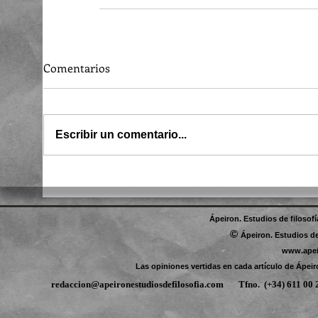
Comentarios
Escribir un comentario...
Ápeiron. Estudios de filosof
©
Ápeiron. Estudios de
www.apei
Las opiniones vertidas en cada artículo de Ápeir
redaccion@apeironestudiosdefilosofia.com
Tfno.
(+34) 611 0