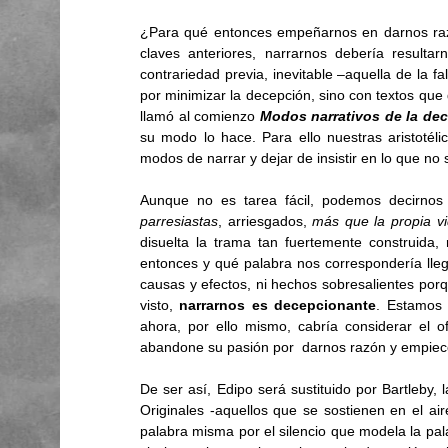
¿Para qué entonces empeñarnos en darnos ra
claves anteriores, narrarnos debería result
contrariedad previa, inevitable –aquella de la fa
por minimizar la decepción, sino con textos qu
llamó al comienzo 
Modos narrativos de la de
su modo lo hace. Para ello nuestras aristotéli
modos de narrar y dejar de insistir en lo que no s
Aunque no es tarea fácil, podemos decirnos
parresiastas
, arriesgados, 
más que la propia v
disuelta la trama tan fuertemente construida,
entonces y qué palabra nos correspondería llega
causas y efectos, ni hechos sobresalientes porq
visto, 
narrarnos es decepcionante
. Estamos 
ahora, por ello mismo, cabría considerar el o
abandone su pasión por  darnos razón y empiece 
De ser así, Edipo será sustituido por Bartleby, 
Originales -aquellos que se sostienen en el aire,
palabra misma por el silencio que modela la palab