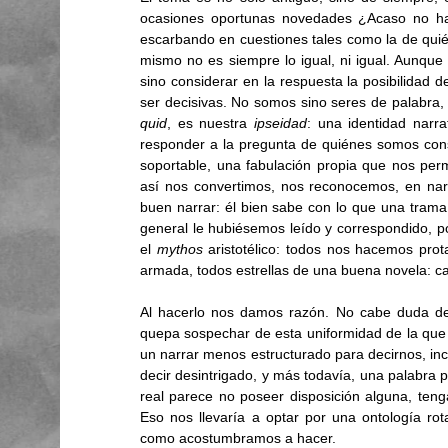
ocasiones oportunas novedades ¿Acaso no h
escarbando en cuestiones tales como la de qui
mismo no es siempre lo igual, ni igual. Aunque
sino considerar en la respuesta la posibilidad 
quid
, es nuestra 
ipseidad
: una identidad narr
responder a la pregunta de quiénes somos consi
soportable, una fabulación propia que nos perm
así nos convertimos, nos reconocemos, en narr
buen narrar: él bien sabe con lo que una trama 
general le hubiésemos leído y correspondido, 
el 
mythos 
aristotélico: todos nos hacemos prot
armada, todos estrellas de una buena novela: c
Al hacerlo nos damos razón. No cabe duda d
quepa sospechar de esta uniformidad de la que p
un narrar menos estructurado para decirnos, incl
decir desintrigado, y más todavía, una palabra 
real parece no poseer disposición alguna, tenga
Eso nos llevaría a optar por una ontología rot
como acostumbramos a hacer. 