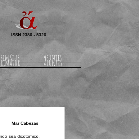
ISSN 2386 - 5326
rimátur
Apuntes
primátur
Apuntes
Mar Cabezas
ndo sea dicotómico, 