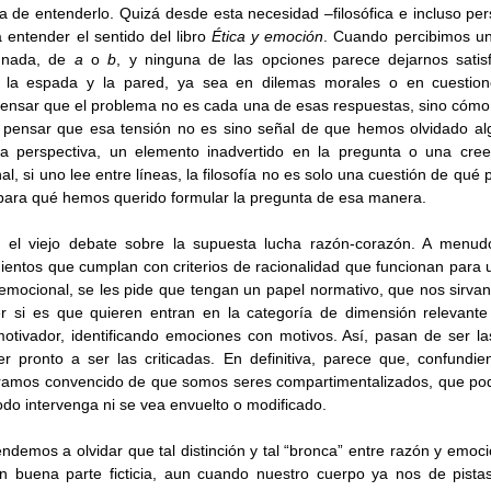
 de entenderlo. Quizá desde esta necesidad –filosófica e incluso perso
 entender el sentido del libro 
Ética y emoción
. Cuando percibimos u
 nada, de 
a 
o 
b
, y ninguna de las opciones parece dejarnos satis
 la espada y la pared, ya sea en dilemas morales o en cuestione
a pensar que el problema no es cada una de esas respuestas, sino cómo
 pensar que esa tensión no es sino señal de que hemos olvidado algo
a perspectiva, un elemento inadvertido en la pregunta o una creenc
nal, si uno lee entre líneas, la filosofía no es solo una cuestión de qu
para qué hemos querido formular la pregunta de esa manera. 
 el viejo debate sobre la supuesta lucha razón-corazón. A menudo
entos que cumplan con criterios de racionalidad que funcionan para u
emocional, se les pide que tengan un papel normativo, que nos sirvan
si es que quieren entran en la categoría de dimensión relevante p
otivador, identificando emociones con motivos. Así, pasan de ser la
r pronto a ser las criticadas. En definitiva, parece que, confundie
éramos convencido de que somos seres compartimentalizados, que po
todo intervenga ni se vea envuelto o modificado. 
ndemos a olvidar que tal distinción y tal “bronca” entre razón y emoció
n buena parte ficticia, aun cuando nuestro cuerpo ya nos de pistas 