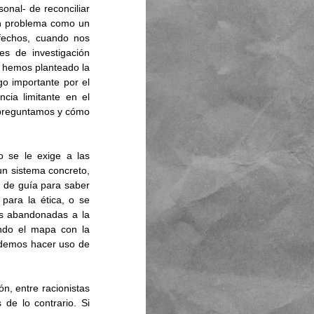
nal- de reconciliar 
n problema como un 
fechos, cuando nos 
s de investigación 
 hemos planteado la 
 importante por el 
ia limitante en el 
é preguntamos y cómo 
 se le exige a las 
n sistema concreto, 
 de guía para saber 
ara la ética, o se 
s abandonadas a la 
ndo el mapa con la 
demos hacer uso de 
n, entre racionistas 
de lo contrario. Si 