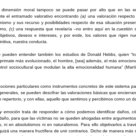
a dimensión moral tampoco se puede pasar por alto que en las e
te el entramado valorativo encontrando 
(a)
 una valoración respecto
ismo y sus recurso y posibilidades respecto de esa situación presen
imo, 
(c)
 una respuesta que revelaría –no entro aquí en la cuestión s
bjetivos, deseos e intereses, y por ende, los valores que rigen nue
initiva, nuestra conducta. 
e pueden entender también los estudios de Donald Hebbs, quien “trat
primate más evolucionado, el hombre, [sea] además, el más emocional;
rol sociocultural que modulan la alta emocionalidad humana” (Mart
ciones particulares como instrumentos concretos de este sistema par
generales, se pueden descifrar las valoraciones básicas que encierra
repertorio, y con ellas, aquello que sentimos y percibimos como un d
 y emoción
 trata de responder a cómo podemos identificar daños, 
el daño, para que las víctimas no se queden ahogadas entre argumentos 
, ni en absolutismos ni en naturalismos. Para ello objetivarlos a travé
quizá una manera fructífera de unir contrarios. Dicho de manera más si