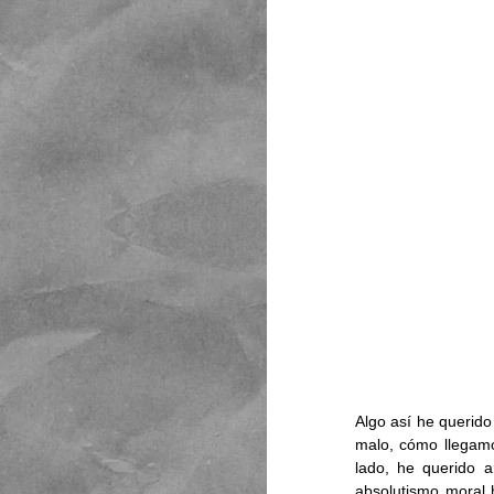
Algo así he querido
malo, cómo llegamo
lado, he querido a
absolutismo moral h