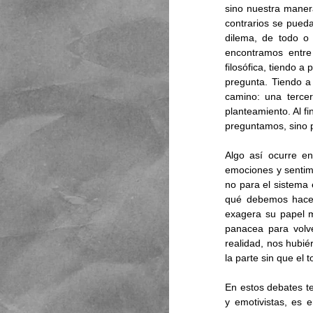
sino nuestra manera
contrarios se pueda
dilema, de todo o
encontramos entre
filosófica, tiendo 
pregunta. Tiendo a
camino: una tercer
planteamiento. Al fi
preguntamos, sino 
Algo así ocurre en
emociones y sentimi
no para el sistema 
qué debemos hacer 
exagera su papel m
panacea para volve
realidad, nos hubi
la parte sin que el 
En estos debates te
y emotivistas, es e