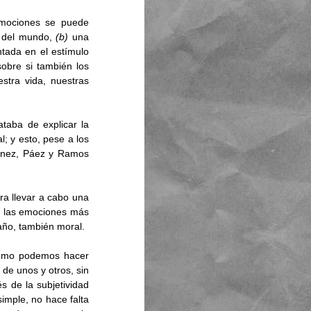
mociones se puede 
 del mundo, 
(b)
 una 
tada en el estímulo 
obre si también los 
stra vida, nuestras 
aba de explicar la 
 y esto, pese a los 
ínez, Páez y Ramos 
a llevar a cabo una 
n las emociones más 
año, también moral. 
cómo podemos hacer 
de unos y otros, sin 
s de la subjetividad 
mple, no hace falta 