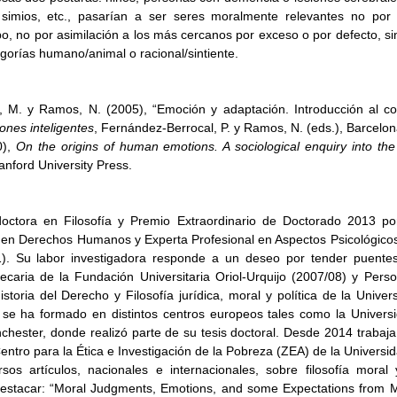
simios, etc., pasarían a ser seres moralmente relevantes no por 
po, no por asimilación a los más cercanos por exceso o por defecto, si
egorías humano/animal o racional/sintiente. 
, M. y Ramos, N. (2005), “Emoción y adaptación. Introducción al con
ones inteligentes
), 
On the origins of human emotions. A sociological enquiry into the
tanford University Press. 
octora en Filosofía y Premio Extraordinario de Doctorado 2013 por
n Derechos Humanos y Experta Profesional en Aspectos Psicológicos de
. Su labor investigadora responde a un deseo por tender puentes e
ecaria de la Fundación Universitaria Oriol-Urquijo (2007/08) y Person
toria del Derecho y Filosofía jurídica, moral y política de la Unive
 se ha formado en distintos centros europeos tales como la Universi
hester, donde realizó parte de su tesis doctoral. Desde 2014 trabaja
Centro para la Ética e Investigación de la Pobreza (ZEA) de la Universi
sos artículos, nacionales e internacionales, sobre filosofía moral 