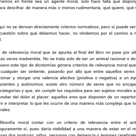
nemos en frente sea un agente moral, solo hace falta que dispong
ra descifrar, de manera más o menos rudimentaria, qué quiere, qué va
uí no se derivan directamente criterios normativos, pero sí puede ser
uestión sobre qué debemos hacer, no olvidemos por el camino a na
. 
io de relevancia moral que se apunta al final del libro no pase por alto
chas veces inadvertida. No se trata solo de ser un animal racional o de
nuevo este tipo de dicotomías genera criterios de relevancia moral que
ualquier ser sintiente, pasando por alto que entre aquellos seres v
ionar y otorgar una valencia afectiva (positiva o negativa) a un 
in
nscientes y autónomos, existe otro número de seres que no encaja
categorías y que, sin cumplir los requisitos para ser sujetos morales 
itar del dolor al placer: aquellos eres que disponen de un repertor
rir e interpretar lo que les ocurre de una manera más compleja que los
rales. 
filosofía moral contar con un criterio de relevancia entre el ant
guramente sí, pues daría visibilidad a una manera de estar en el mu
esas dos posturas: niños, personas con demencia o lesiones cerebrales