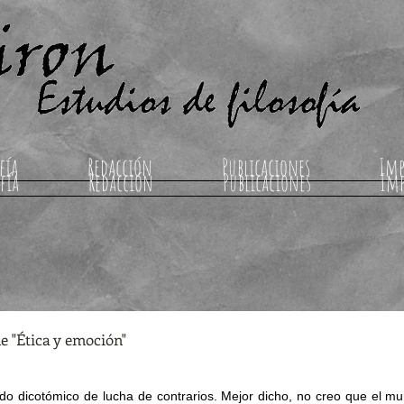
fía
Redacción
Publicaciones
Imp
fía
Redacción
Publicaciones
Im
de "Ética y emoción"
o dicotómico de lucha de contrarios. Mejor dicho, no creo que el mu