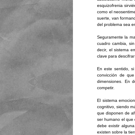
esquizofrenia sirvi
como el neosentime
suerte, van forman
del problema sea en 
Seguramente la man
cuadro cambia, sin
decir, el sistema e
clave para descifrar
En este sentido, si 
convicción de que
dimensiones. En de
competir. 
El sistema emocion
cognitivo, siendo m
que disponen de afe
ser humano el que d
debe existir algun
existen sobre la tie