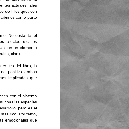
ntes actuales tales 
 de hilos que, con 
rcibimos como parte 
to. No obstante, el 
 afectos, etc., es 
 así en un elemento 
ales, claro. 
rítico del libro, la 
 de positivo ambas 
tes implicadas que 
ones con el sistema 
muchas las especies 
arrollo, pero es el 
ás rico. Por tanto, 
ás emocionales que 