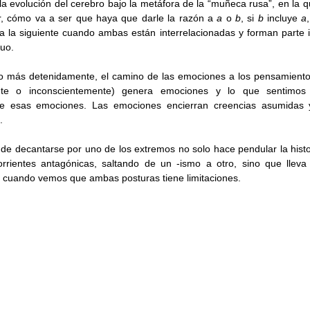
 evolución del cerebro bajo la metáfora de la “muñeca rusa”, en la 
or, cómo va a ser que haya que darle la razón a 
a 
o 
b
, si 
b 
incluye 
a
a la siguiente cuando ambas están interrelacionadas y forman parte in
uo. 
o más detenidamente, el camino de las emociones a los pensamientos 
nte o inconscientemente) genera emociones y lo que sentimos 
e esas emociones. Las emociones encierran creencias asumidas y
. 
n de decantarse por uno de los extremos no solo hace pendular la histo
orrientes antagónicas, saltando de un -ismo a otro, sino que llev
da cuando vemos que ambas posturas tiene limitaciones. 