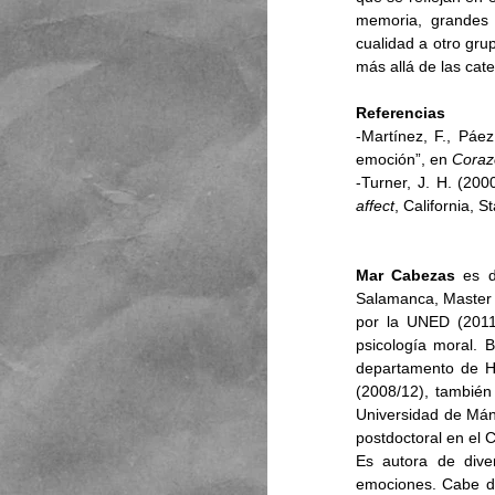
memoria, grandes 
cualidad a otro gru
más allá de las cat
Referencias
-Martínez, F., Páez
emoción”, en 
Coraz
-Turner, J. H. (2000
affect
, California, S
Mar Cabezas
 es d
Salamanca, Master e
por la UNED (2011)
psicología moral. B
departamento de His
(2008/12), también
Universidad de Mánc
postdoctoral en el 
Es autora de diver