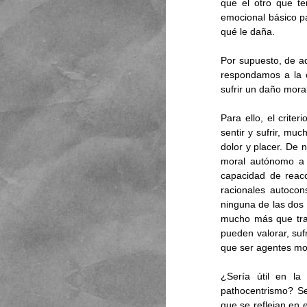
que el otro que te
emocional básico pa
qué le daña. 
Por supuesto, de aq
respondamos a la c
sufrir un daño moral
Para ello, el criter
sentir y sufrir, mu
dolor y placer. De 
moral autónomo a c
capacidad de reacc
racionales autoco
ninguna de las dos 
mucho más que trans
pueden valorar, suf
que ser agentes mo
¿Sería útil en la 
pathocentrismo? Se
que se reflejan en 