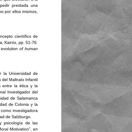
pedir prestada una 
no por ellos mismos, 
cepto científico de 
, Fernández-Berrocal, P. y Ramos, N. (eds.), Barcelona, Kairós, pp. 51-76. 
 evolution of human 
 la Universidad de 
l Maltrato Infantil 
ntre la ética y la 
al Investigador del 
rsidad de Salamanca 
dad de Colonia y la 
 como investigadora 
dad de Salzburgo. 
y psicología de las 
emociones. Cabe destacar: “Moral Judgments, Emotions, and some Expectations from Moral Motivation”, en 