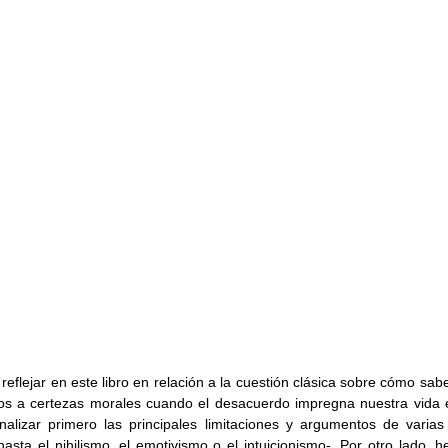
 reflejar en este libro en relación a la cuestión clásica sobre cómo sa
s a certezas morales cuando el desacuerdo impregna nuestra vida e
nalizar primero las principales limitaciones y argumentos de varias
asta el nihilismo, el emotivismo o el intuicionismo-. Por otro lado, he