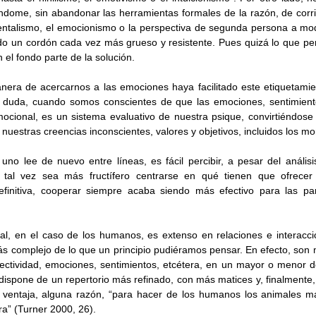
éndome, sin abandonar las herramientas formales de la razón, de corrie
ntalismo, el emocionismo o la perspectiva de segunda persona a modo
do un cordón cada vez más grueso y resistente. Pues quizá lo que pe
el fondo parte de la solución. 
era de acercarnos a las emociones haya facilitado este etiquetamien
 duda, cuando somos conscientes de que las emociones, sentimientos,
mocional, es un sistema evaluativo de nuestra psique, convirtiéndose
 nuestras creencias inconscientes, valores y objetivos, incluidos los mor
uno lee de nuevo entre líneas, es fácil percibir, a pesar del análisis c
 tal vez sea más fructífero centrarse en qué tienen que ofrecer
finitiva, cooperar siempre acaba siendo más efectivo para las par
al, en el caso de los humanos, es extenso en relaciones e interacci
ás complejo de lo que un principio pudiéramos pensar. En efecto, son 
ctividad, emociones, sentimientos, etcétera, en un mayor o menor des
ispone de un repertorio más refinado, con más matices y, finalmente, m
a ventaja, alguna razón, “para hacer de los humanos los animales m
rra” (Turner 2000, 26). 