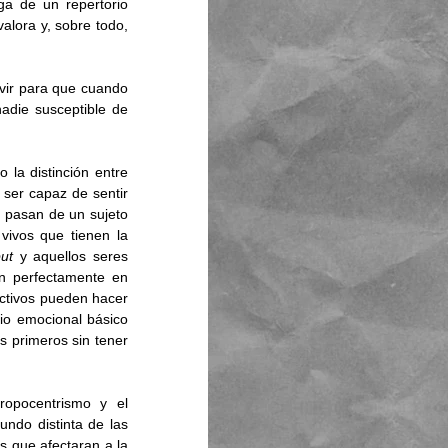
a de un repertorio 
lora y, sobre todo, 
vir para que cuando 
die susceptible de 
 la distinción entre 
 ser capaz de sentir 
 pasan de un sujeto 
ivos que tienen la 
put 
y aquellos seres 
n perfectamente en 
activos pueden hacer 
io emocional básico 
 primeros sin tener 
ropocentrismo y el 
ndo distinta de las 
 que afectaran a la 