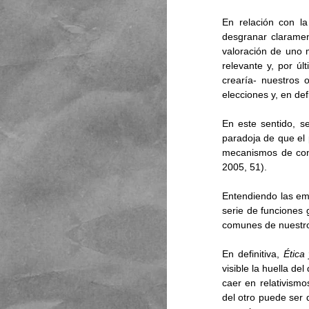
En relación con l
desgranar claramen
valoración de uno m
relevante y, por últ
crearía- nuestros o
elecciones y, en def
En este sentido, s
paradoja de que el 
mecanismos de cont
2005, 51). 
Entendiendo las emo
serie de funciones 
comunes de nuestro 
En definitiva, 
Ética
visible la huella d
caer en relativismos
del otro puede ser 